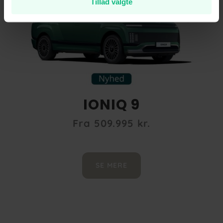
Tillad valgte
IONIQ 9
Fra 509.995 kr.
SE MERE