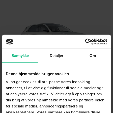
Samtykke
Detaljer
Om
IONIQ 5
Denne hjemmeside bruger cookies
Fra 279
.995 kr.
Vi bruger cookies til at tilpasse vores indhold og
annoncer, til at vise dig funktioner til sociale medier og til
at analysere vores trafik. Vi deler også oplysninger om
din brug af vores hjemmeside med vores partnere inden
SE MERE
for sociale medier, annonceringspartnere og
analysepartnere. Vores partnere kan kombinere disse