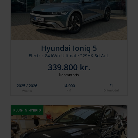
Hyundai Ioniq 5
Electric 84 kWh Ultimate 229HK 5d Aut.
339.800 kr.
Kontantpris
2025 / 2026
14.000
El
Årgang
KM
Drivmiddel
PLUG-IN HYBRID