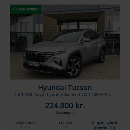
PLUG-IN HYBRID
Hyundai Tucson
1,6 T-GDI Plugin-hybrid Advanced 4WD 265HK 5d 6g Aut.
224.800 kr.
Kontantpris
2022 / 2021
117.000
Plug-in hybrid
(Benzin / El)
Årgang
KM