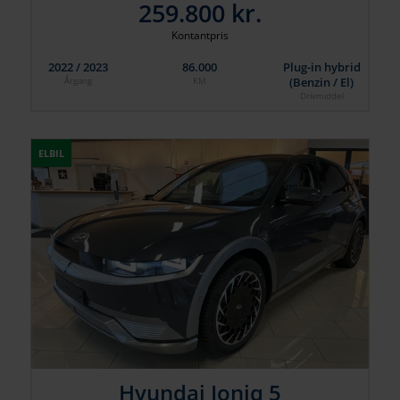
259.800 kr.
Kontantpris
2022 / 2023
86.000
Plug-in hybrid
(Benzin / El)
Årgang
KM
Drivmiddel
ELBIL
Hyundai Ioniq 5