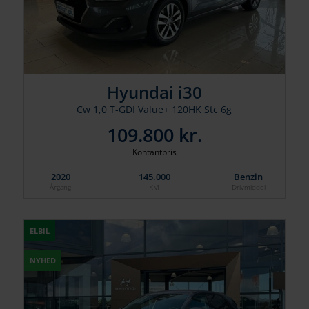
Hyundai i30
Cw 1,0 T-GDI Value+ 120HK Stc 6g
109.800 kr.
Kontantpris
2020
145.000
Benzin
Årgang
KM
Drivmiddel
ELBIL
NYHED