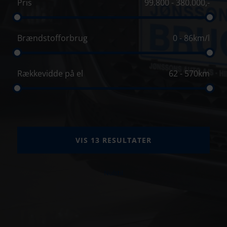
Pris
99.800
-
380.000,-
Brændstofforbrug
0
-
86
km/l
Rækkevidde på el
62
-
570
km
VIS 13 RESULTATER
Nulstil