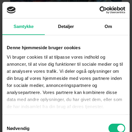
Samtykke
Detaljer
Om
Denne hjemmeside bruger cookies
Vi bruger cookies til at tilpasse vores indhold og
annoncer, til at vise dig funktioner til sociale medier og til
Hyundai i20
at analysere vores trafik. Vi deler også oplysninger om
1,25 Style 84HK 5d
din brug af vores hjemmeside med vores partnere inden
for sociale medier, annonceringspartnere og
-
analysepartnere. Vores partnere kan kombinere disse
data med andre oplysninger, du har givet dem, eller som
de har indsamlet fra din brug af deres tjenester.
2019
62.000
Benzin
Årgang
KM
Drivmiddel
Samtykkevalg
Nødvendig
PLUG-IN HYBRID