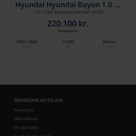
Hyundai Hyundai Bayon 1.0 T-GDi / Esse
1.0F T-GDi Essential Komfort MY23
220.100 kr.
Kontantpris
2022 / 2023
11.000
Benzin
Årgang
KM
Drivmiddel
JØNSSONS AUTO A/S
Krakasvej 5
3400 Hillerød
Tlf:
4824 0434