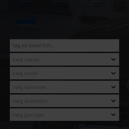
MIKROBIL
FAMILIEBIL
SUV
EL OG HYBRID
Vælg mærke
Vælg model
Vælg karrosseri
Vælg drivmiddel
Vælg geartype