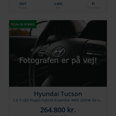
2025
2.000
El
Årgang
KM
Drivmiddel
PLUG-IN HYBRID
Hyundai Tucson
1,6 T-GDI Plugin-hybrid Essential 4WD 265HK 5d 6g Aut.
264.800 kr.