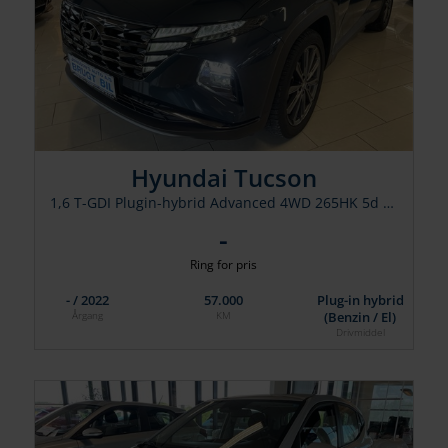
Hyundai Tucson
1,6 T-GDI Plugin-hybrid Advanced 4WD 265HK 5d 6g Aut.
-
Ring for pris
- / 2022
57.000
Plug-in hybrid
(Benzin / El)
Årgang
KM
Drivmiddel