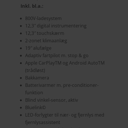
Inkl. bl.a.:
800V-ladesystem
12,3″ digital instrumentering
12,3″ touchskærm
2-zonet klimaanlæg
19″ alufælge
Adaptiv fartpilot m. stop & go
Apple CarPlayTM og Android AutoTM
(trådløst)
Bakkamera
Batterivarmer m. pre-conditioner-
funktion
Blind vinkel-sensor, aktiv
Bluelink©
LED-forlygter til nær- og fjernlys med
fjernlysassistent