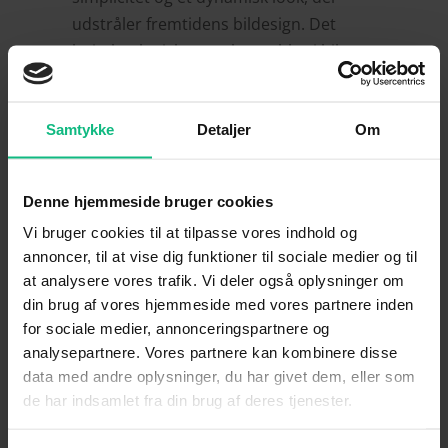
udstråler fremtidens bildesign. Det
højteknologiske aspekt ses bl.a. i bilens
kølerhjelm, der krydser hele bilens
bredde og ikke mindst de
Samtykke
Detaljer
Om
karakteristiske LED-forlygter. Når man
iagttager den nye IONIQ 5 kan man ret
beset fornemme aerodynamikken i
Denne hjemmeside bruger cookies
bilens design, og det er langtfra en
Vi bruger cookies til at tilpasse vores indhold og
tilfældighed. Konstruktionen er nøje
annoncer, til at vise dig funktioner til sociale medier og til
udviklet af Hyundai til at mindske
at analysere vores trafik. Vi deler også oplysninger om
vindmodstand. Af særskilte elementer,
din brug af vores hjemmeside med vores partnere inden
der støtter dette, er f.eks. de aktive
for sociale medier, annonceringspartnere og
frontmonterede luftindtag og
analysepartnere. Vores partnere kan kombinere disse
bagspoileren, der er med til at
data med andre oplysninger, du har givet dem, eller som
intensivere bilens ydeevne.
de har indsamlet fra din brug af deres tjenester.
Disse aerodynamiske features gør også