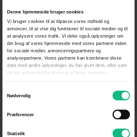
Denne hjemmeside bruger cookies
Vi bruger cookies til at tilpasse vores indhold og
annoncer, til at vise dig funktioner til sociale medier og til
at analysere vores trafik. Vi deler også oplysninger om
din brug af vores hjemmeside med vores partnere inden
for sociale medier, annonceringspartnere og
analysepartnere. Vores partnere kan kombinere disse
data med andre oplysninger, du har givet dem, eller som
de har indsamlet fra din brug af deres tjenester.
Samtykkevalg
Ydeevne og egenskaber
Nødvendig
SANTA FE Plug-in Hybrid kombinerer en
kraftfuld benzinmotor med en elmotor,
Præferencer
der sikrer en jævn og responsiv
køreoplevelse. Med mulighed for
Statistik