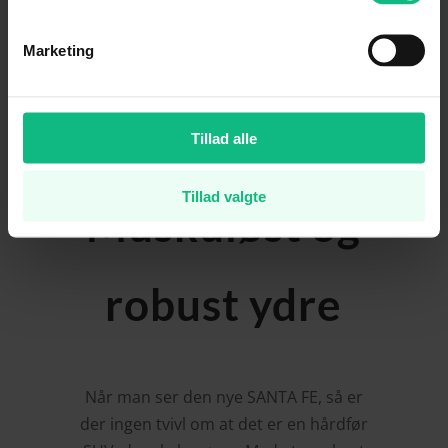
elektrisk kørsel til korte ture på op til 69
km og benzinmotorens rækkevidde til
Marketing
længere rejser forener den effektivitet
med fleksibilitet. Avanceret firehjulstræk
og smarte køreindstillinger giver
Tillad alle
optimal ydeevne under alle forhold.
Tillad valgte
Muskuløst og
robust ydre
Når man ser den nye SANTA FE, så er
der ingen tvivl om at det er en hårdfør