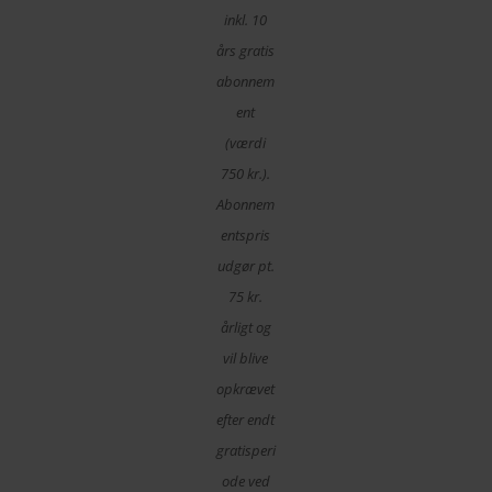
inkl. 10
års gratis
abonnem
ent
(værdi
750 kr.).
Abonnem
entspris
udgør pt.
75 kr.
årligt og
vil blive
opkrævet
efter endt
gratisperi
ode ved