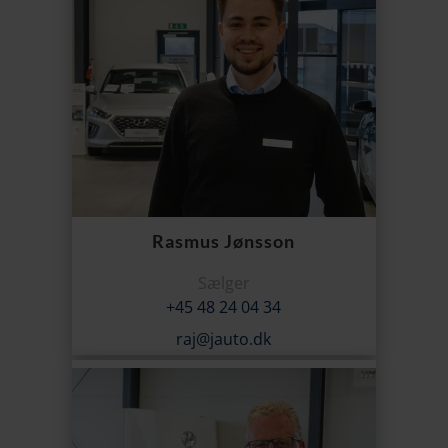
Rasmus Jønsson
Sælger
+45 48 24 04 34
raj@jauto.dk