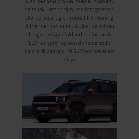
SUV, der skal prøves. Med
et markant
og muskuløst design, kendetegnet ved
skarpe linjer og en robust fremtoning
vidner den om et muskuløst og robust
deisgn.
De iøjnefaldende H-formede
LED-forlygter og den dominerende
kølergrill bidrager til SUV’ens selvsikre
udtryk.