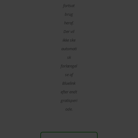
fortsat
brug
heraf.
Der vil
ikke ske
automati
sk
forlængel
se af
Bluelink
efter endt
gratisperi
ode.