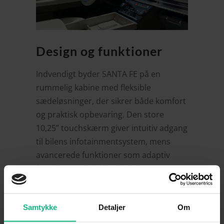
Design og funktioner
Indvendigt byder SANTA FE på en
rummelig kabine med fleksible
sædeløsninger, der sikrer både komfort
og praktisk opbevaring. Den store
10,25” touchskærm giver intuitiv adgang
til bilens infotainmentsystem, mens
avancerede funktioner som adaptiv
fartpilot og aktiv blindvinkel-sensor øger
sikkerheden. En SUV, der kombinerer
moderne design med smart
Samtykke
Detaljer
Om
funktionalitet.