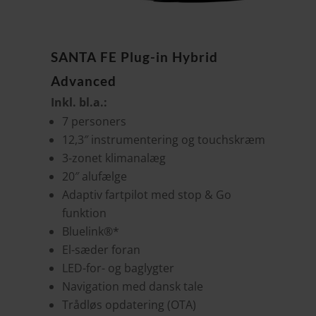
SANTA FE Plug-in Hybrid
Advanced
Inkl. bl.a.:
7 personers
12,3″ instrumentering og touchskræm
3-zonet klimanalæg
20″ alufælge
Adaptiv fartpilot med stop & Go
funktion
Bluelink®*
El-sæder foran
LED-for- og baglygter
Navigation med dansk tale
Trådløs opdatering (OTA)