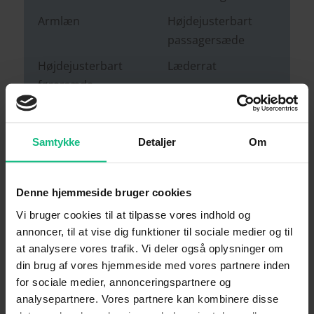
Armlæn
Højdejusterbart
passagersæde
Højdejusterbart
Læderrat
førersæde
Rat m. varme
Splitbagsæde
Varmepumpe og 3-
ABS
Samtykke
Detaljer
Om
faset opladning
Airbag
ESP
Denne hjemmeside bruger cookies
Vejbaneassistent
Automatisk
Vi bruger cookies til at tilpasse vores indhold og
nødbremsesystem
annoncer, til at vise dig funktioner til sociale medier og til
at analysere vores trafik. Vi deler også oplysninger om
Blindvinkelassistent
din brug af vores hjemmeside med vores partnere inden
for sociale medier, annonceringspartnere og
analysepartnere. Vores partnere kan kombinere disse