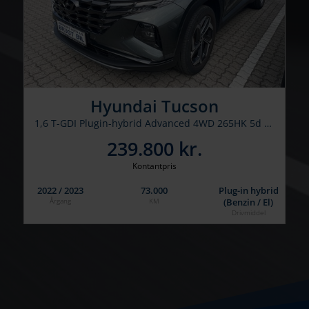
Hyundai Tucson
1,6 T-GDI Plugin-hybrid Advanced 4WD 265HK 5d 6g Aut.
239.800 kr.
Kontantpris
2022 / 2023
73.000
Plug-in hybrid
(Benzin / El)
Årgang
KM
Drivmiddel