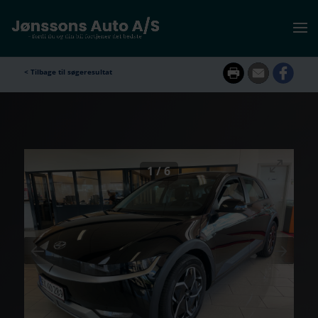
<
Tilbage til søgeresultat
1
/
6