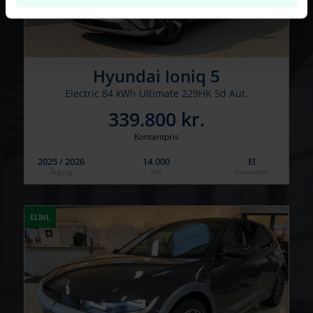
Hyundai Ioniq 5
Electric 84 kWh Ultimate 229HK 5d Aut.
339.800 kr.
Kontantpris
2025 / 2026
14.000
El
Årgang
KM
Drivmiddel
ELBIL