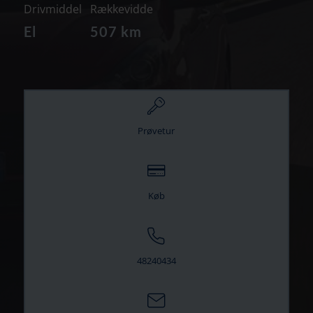
Drivmiddel
Rækkevidde
El
507 km
Prøvetur
Køb
48240434