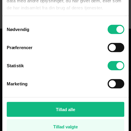
Specifikationer
data med andre oplysninger, du har givet dem, eller som
de har indsamlet fra din brug af deres tjenester.
Samtykkevalg
Nødvendig
Præferencer
Lignende biler
Statistik
Marketing
ELBIL
NYHED
Tillad alle
Tillad valgte