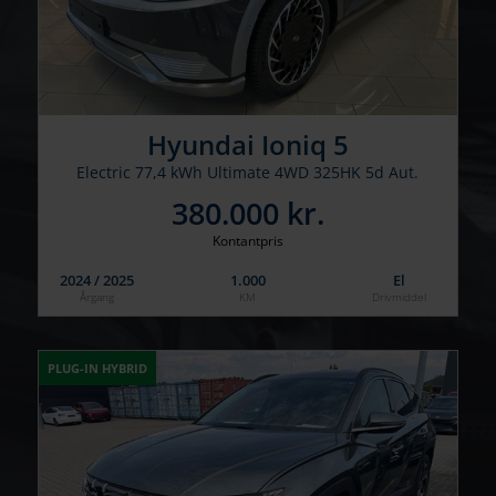
Hyundai Ioniq 5
Electric 77,4 kWh Ultimate 4WD 325HK 5d Aut.
380.000 kr.
Kontantpris
2024 / 2025
1.000
El
Årgang
KM
Drivmiddel
PLUG-IN HYBRID