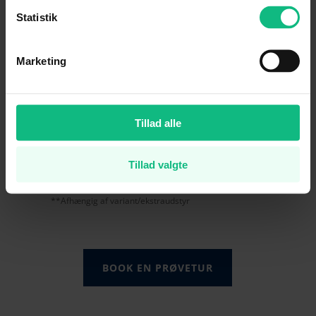
Statistik
Den er også fyldt med connectivity, som
gør at du blandt andet kan benytte
™
™.
Marketing
Apple
CarPlay
og Android Auto
På den store touch-skærm får du
adgang til Bluelink, hvorfra man kan
styre forskellige funktioner.**
Tillad alle
Tillad valgte
*Afhængig af variant
**Afhængig af variant/ekstraudstyr
BOOK EN PRØVETUR