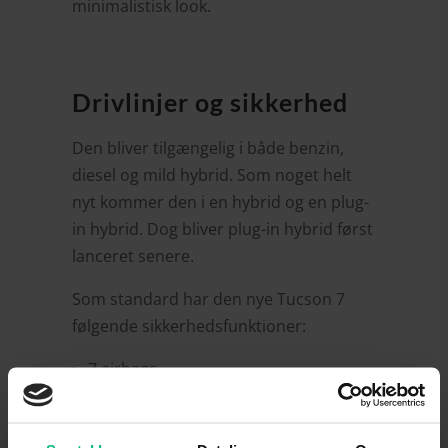
minimalistisk look.
Drivlinjer og sikkerhed
Den bliver tilgængelig i både benzin,
diesel og mild hybrid. Som noget helt
nyt kommer den i en hybrid og en plug-
in hybrid. Dog bliver plug-in hybrid først
lanceret senere.
Som standard har den nye Tucson 7
følgende sikkerhedsfunktioner:
7 airbags
Centerairbag
Vognbaneassistent med følgefunktion
eCall