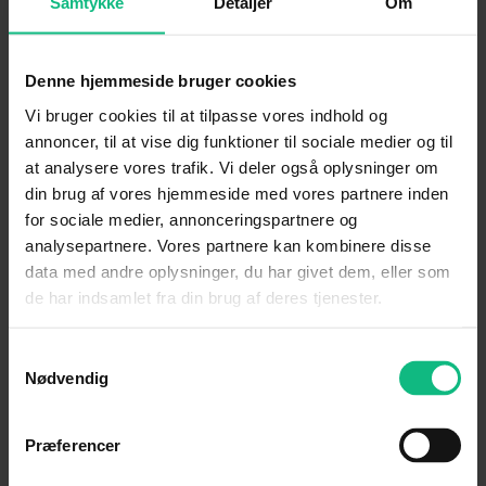
Samtykke
Detaljer
Om
Automatisk nødbremse med
fodgænger- og cykelgenkendelse
Denne hjemmeside bruger cookies
Der er mulighed for at tilkøbe endnu
Vi bruger cookies til at tilpasse vores indhold og
flere avancerede sikkerhedsfunktioner.
annoncer, til at vise dig funktioner til sociale medier og til
at analysere vores trafik. Vi deler også oplysninger om
din brug af vores hjemmeside med vores partnere inden
for sociale medier, annonceringspartnere og
analysepartnere. Vores partnere kan kombinere disse
Komfort i topklasse og mere digital
data med andre oplysninger, du har givet dem, eller som
end nogensinde før
de har indsamlet fra din brug af deres tjenester.
I den nye Tucson er der mulighed for
følgende komfortfunktioner*:
Samtykkevalg
Nødvendig
10.25″ touchskærm
Digital instrumentering
KRELL-Lydsystem
Præferencer
3-zonet klimaanlæg