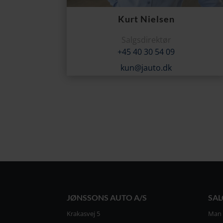
Kurt Nielsen
Salgsdirektør
+45 40 30 54 09
kun@jauto.dk
JØNSSONS AUTO A/S
SAL
Krakasvej 5
Man –