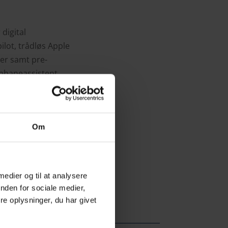
digital
ilot, trådløs Apple
mer samt pre-
gnbaneassistent
ger- og
 mens N Line-
Om
s
her
.
 medier og til at analysere
nden for sociale medier,
e oplysninger, du har givet