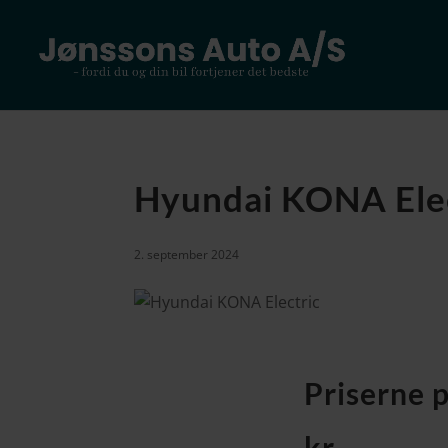
Hyundai KONA Elect
2. september 2024
Prise
r
n
e
p
kr.