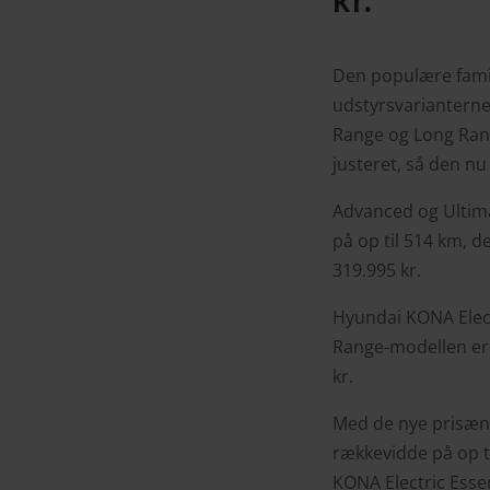
Den populære famil
udstyrsvarianterne
Range og Long Rang
justeret, så den nu
Advanced og Ultima
på op til 514 km, d
319.995 kr.
Hyundai KONA Electr
Range-modellen er 
kr.
Med de nye prisænd
rækkevidde på op t
KONA Electric Esse