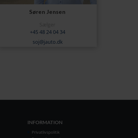
Søren Jensen
Sælger
+45 48 24 04 34
soj@jauto.dk
INFORMATION
Privatlivspolitik