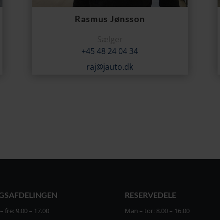
Rasmus Jønsson
Sælger
+45 48 24 04 34
raj@jauto.dk
GSAFDELINGEN
RESERVEDELE
 fre: 9.00 – 17.00
Man – tor: 8.00 – 16.00