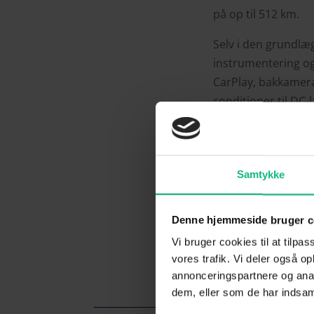
på op til 512 km.
Selv i den grundlæ
instrumentering og
CarPlay, bakkamera
conditioner til DC
med følgefunktion
cyklistgenkendelse
Med Advanced og U
Samtykke
udgaven tilbyder e
Den fulde prisliste
Denne hjemmeside bruger c
Vi bruger cookies til at tilpas
vores trafik. Vi deler også 
annonceringspartnere og anal
dem, eller som de har indsaml