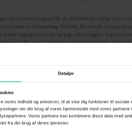
ggende Essential-udgave får du omfattende udstyr som stor 
 touchskærm, klimaanlæg, Bluelink, Bluetooth, adaptiv fartp
, parkeringssensorer for og bag, LED-forlygter, batterivar
-ladning. Du får også automatisk skiltegenkendelse, aktiv vo
, motorvejsassistent og automatisk nødbremse med fodgæn
 med krydsfunktion.
ltimate-versionerne får du endnu mere komfort og udstyr,
Detaljer
t mere sporty design – både udvendigt og indvendigt.
 og deltaljerede udstyrsoversigt for KONA Electric kan finde
ookies
se vores indhold og annoncer, til at vise dig funktioner til sociale
oplysninger om din brug af vores hjemmeside med vores partnere i
Læs mere på
hyundai.dk
ysepartnere. Vores partnere kan kombinere disse data med andr
et fra din brug af deres tjenester.