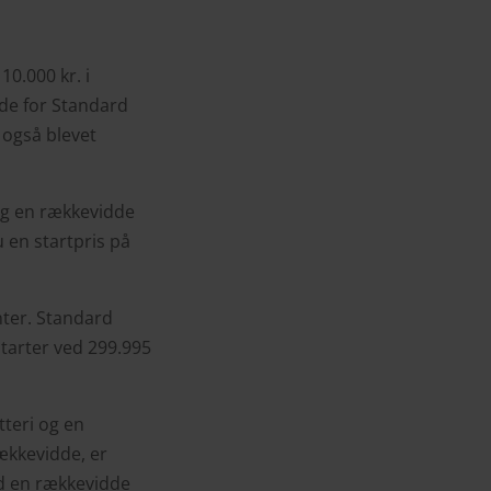
0.000 kr. i
de for Standard
 også blevet
og en rækkevidde
u en startpris på
anter. Standard
tarter ved 299.995
teri og en
ækkevidde, er
ed en rækkevidde