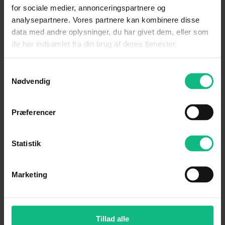
for sociale medier, annonceringspartnere og
analysepartnere. Vores partnere kan kombinere disse
data med andre oplysninger, du har givet dem, eller som
Siden
de har indsamlet fra din brug af deres tjenester.
Set fra siden er noget af det bedste ed
den nye i30 N. Det skarpe design med
Samtykkevalg
de 19″ alufælge, giver den standard i30
Nødvendig
baghjul.
Præferencer
Statistik
Marketing
19″ alufælge
Tillad alle
Den nye i30 N har 19″ alufælge med