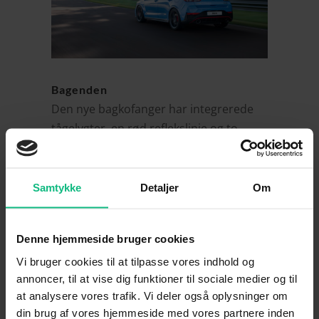
Bagenden
Den nye bagkofanger har integrerede
tågelygter, en rød reflekslinje og to
ekstra store udstødningsrør. Desuden
har i30 N de nydesignede LED-
kombinationsbaglygter, som fuldender
Samtykke
Detaljer
Om
hele looket.
Denne hjemmeside bruger cookies
Vi bruger cookies til at tilpasse vores indhold og
annoncer, til at vise dig funktioner til sociale medier og til
at analysere vores trafik. Vi deler også oplysninger om
din brug af vores hjemmeside med vores partnere inden