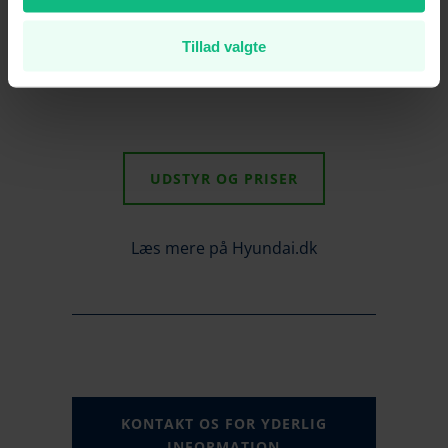
skræddersyet Pirelli-dæk, som giver
Tillad valgte
markant bedre vejgreb.
UDSTYR OG PRISER
Læs mere på Hyundai.dk
KONTAKT OS FOR YDERLIG
INFORMATION