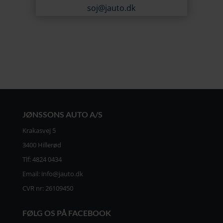
soj@jauto.dk
JØNSSONS AUTO A/S
Krakasvej 5
3400 Hillerød
Tlf:
4824 0434
Email:
info@jauto.dk
CVR nr: 26109450
FØLG OS PÅ FACEBOOK