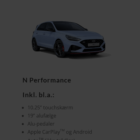
N Performance
Inkl. bl.a.:
10.25” touchskærm
19” alufælge
Alu-pedaler
TM
Apple CarPlay
og Android
TM