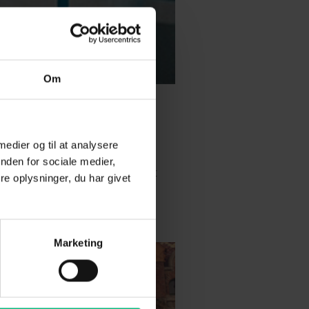
Om
 medier og til at analysere
nden for sociale medier,
vilken type, der er ideel til dit
e oplysninger, du har givet
il der pt. typisk være...
Marketing