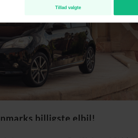
Tillad valgte
nmarks billigste elbil!