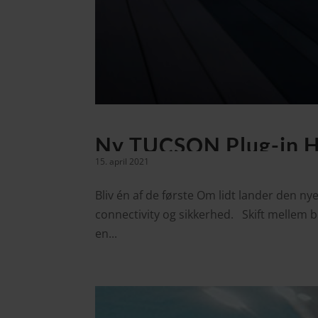
Ny TUCSON Plug-in H
15. april 2021
Bliv én af de første Om lidt lander den n
connectivity og sikkerhed. Skift mellem 
en...