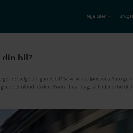
Nye biler
Brugte
din bil?
bare gerne sælge din gamle bil? Så vil vi hos Jønssons Auto g
æde et tilbud på den. Kontakt os i dag, så finder vi tid til di