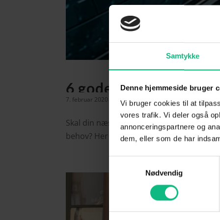
Samtykke
6 gode grunde til at k
Denne hjemmeside bruger c
7. februar 2020
Vi bruger cookies til at tilpas
vores trafik. Vi deler også 
Skal din næste bil være elektrisk? Går du og
annonceringspartnere og anal
behov? Her kan du læse mere om at køre de 
dem, eller som de har indsaml
Samtykkevalg
Nødvendig