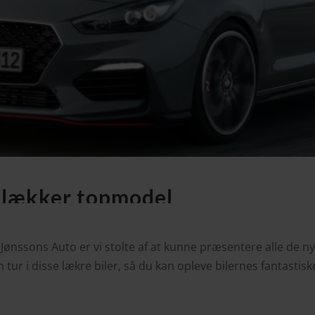
n lækker topmodel
Jønssons Auto er vi stolte af at kunne præsentere alle de n
n tur i disse lækre biler, så du kan opleve bilernes fantasti