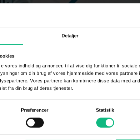
Detaljer
øre elektrisk
ookies
se vores indhold og annoncer, til at vise dig funktioner til sociale
oplysninger om din brug af vores hjemmeside med vores partnere i
 overvejer om du skal investere i en elbil, men er i tvivl om h
ysepartnere. Vores partnere kan kombinere disse data med andr
gode grunde til at elektrisk. Når snakken falder på elbiler, v
et fra din brug af deres tjenester.
Præferencer
Statistik