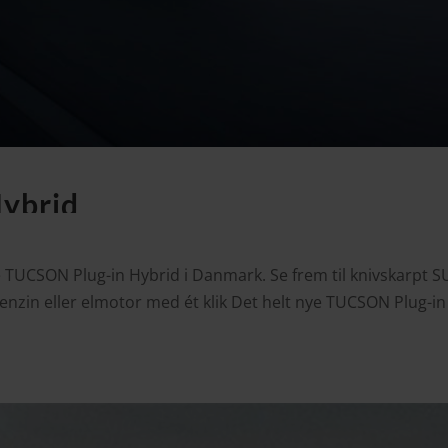
ybrid
ye TUCSON Plug-in Hybrid i Danmark. Se frem til knivskarpt 
benzin eller elmotor med ét klik Det helt nye TUCSON Plug-i